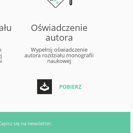
ału
Oświadczenie
autora
o
Wypełnij oświadczenie
j
autora rozdziału monografii
i
naukowej
POBIERZ
pisz się na newsletter.