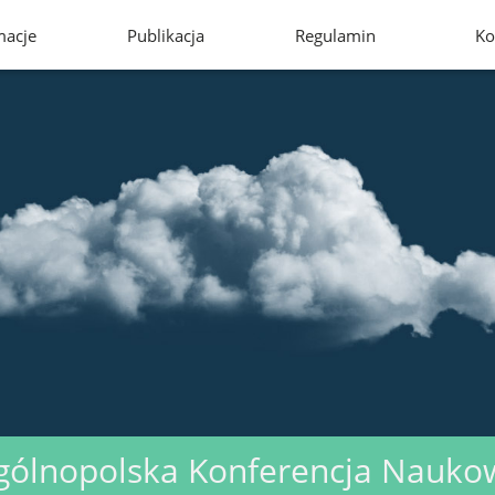
macje
Publikacja
Regulamin
Ko
gólnopolska Konferencja Nauko