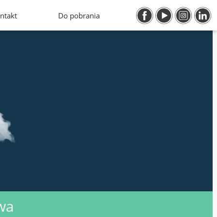
ntakt
Do pobrania
wa