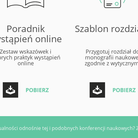
Poradnik
Szablon rozdzi
stąpień online
Zestaw wskazówek i
Przygotuj rozdział d
rych praktyk wystąpień
monografii naukowe
online
zgodnie z wytycznym
POBIERZ
POBIERZ
alności odnośnie tej i podobnych konferencji naukowych? Za